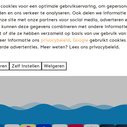
cookies voor een optimale gebruikservaring, om geperson
den en ons verkeer te analyseren. Ook delen we informatie
nze site met onze partners voor social media, adverteren 
 kunnen deze gegevens combineren met andere informatie
kt of die ze hebben verzameld op basis van uw gebruik van
eer informatie ons
privacybeleid
.
Google
gebruikt cookies
jn de slagbomen gesloten.
erde advertenties. Meer weten? Lees ons privacybeleid.
P
deze sluit dagelijks om 17.00 uur. U kunt uw auto op de 
eren
Zelf instellen
Weigeren
emen met Monda Vakantieparken 0525-681417 of stuur een