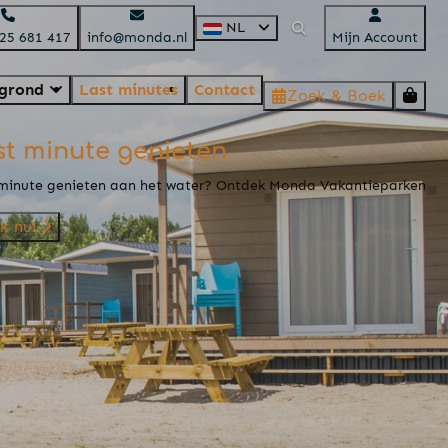
NL
525 681 417
info@monda.nl
Mijn Account
egrond
Last minutes
Contact
Zoek & Boek
st minute genieten
minute genieten aan het water? Ontdek Monda Vakantieparken
k nu!