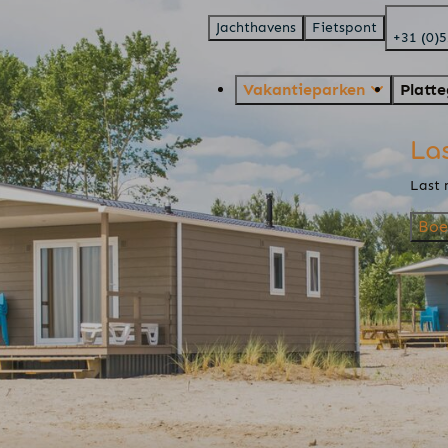
Jachthavens
Fietspont
+31 (0)
Vakantieparken
Platt
La
Last 
Boe