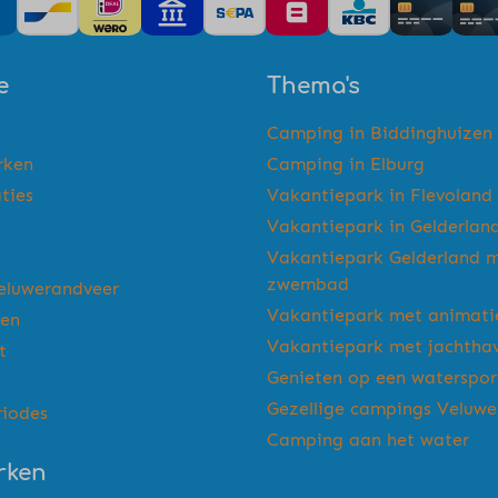
e
Thema's
Camping in Biddinghuizen
rken
Camping in Elburg
ties
Vakantiepark in Flevoland
Vakantiepark in Gelderlan
Vakantiepark Gelderland 
zwembad
eluwerandveer
Vakantiepark met animati
gen
Vakantiepark met jachtha
t
Genieten op een waterspo
Gezellige campings Veluw
riodes
Camping aan het water
rken