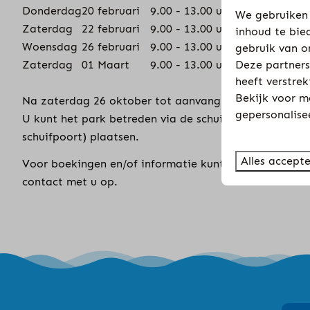
Donderdag
20 februari
9.00 - 13.00 uur
We gebruiken 
Zaterdag
22 februari
9.00 - 13.00 uur
inhoud te bie
Woensdag
26 februari
9.00 - 13.00 uur
gebruik van o
Deze partners
Zaterdag
01 Maart
9.00 - 13.00 uur
heeft verstre
Bekijk voor m
Na zaterdag 26 oktober tot aanvang seizoen 2025 zi
gepersonalise
U kunt het park betreden via de schuifpoort .
LET O
schuifpoort) plaatsen.
Alles accept
Voor boekingen en/of informatie kunt u contact opn
contact met u op.