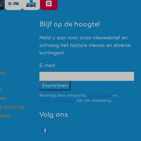
Blijf op de hoogte!
Meld u aan voor onze nieuwsbrief en
ontvang het laatste nieuws en diverse
kortingen!
d
E-mail
met
Inschrijven
e
Beveiligd door reCaptcha,
privacybeleid
en
ven
servicevoorwaarden
zijn van toepassing.
rt camping
Volg ons
emeer