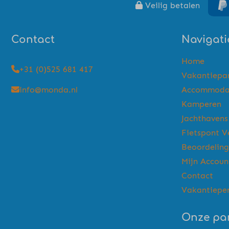
Veilig betalen
Contact
Navigati
Home
+31 (0)525 681 417
Vakantiepa
info@monda.nl
Accommoda
Kamperen
Jachthavens
Fietspont V
Beoordelin
Mijn Accoun
Contact
Vakantiepe
Onze pa