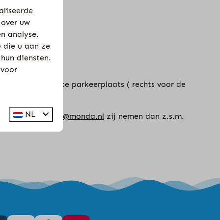
aliseerde
 over uw
en analyse.
 die u aan ze
 hun diensten.
 voor
gemeenschappelijke parkeerplaats ( rechts voor de
NL
 e-mail naar
info@monda.nl
zij nemen dan z.s.m.