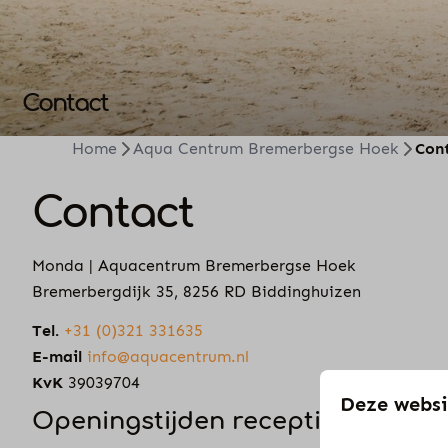
Contact
Home
Aqua Centrum Bremerbergse Hoek
Con
Contact
Monda | Aquacentrum Bremerbergse Hoek
Bremerbergdijk 35, 8256 RD Biddinghuizen
Tel.
+31 (0)321 331635
E-mail
info@aquacentrum.nl
KvK
39039704
Deze websi
Openingstijden receptie