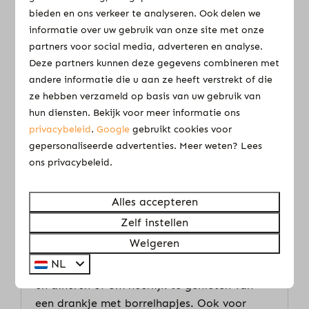
bieden en ons verkeer te analyseren. Ook delen we
informatie over uw gebruik van onze site met onze
Op het park
partners voor social media, adverteren en analyse.
Deze partners kunnen deze gegevens combineren met
andere informatie die u aan ze heeft verstrekt of die
ze hebben verzameld op basis van uw gebruik van
hun diensten. Bekijk voor meer informatie ons
privacybeleid
.
Google
gebruikt cookies voor
gepersonaliseerde advertenties. Meer weten? Lees
ons privacybeleid.
Restaurant Dockyard
Een sfeervolle locatie met een
Alles accepteren
adembenemend uitzicht over het
Zelf instellen
Veluwemeer. Geniet van het uitzicht vanaf
Weigeren
ons terras, dat direct aan het water ligt. Ons
NL
restaurant is is zeer geschikt om te lunchen
en dineren of om heerlijk te genieten van
een drankje met borrelhapjes. Ook voor