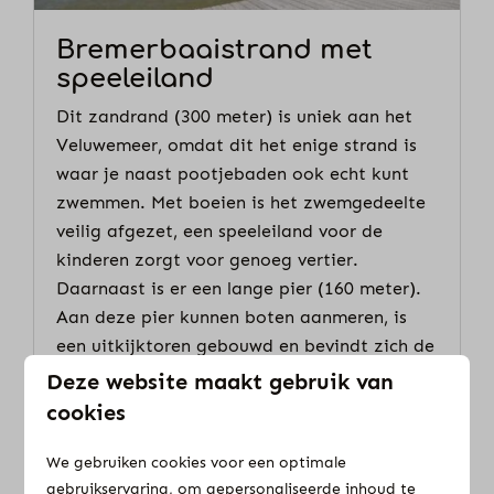
Bremerbaaistrand met
speeleiland
Dit zandrand (300 meter) is uniek aan het
Veluwemeer, omdat dit het enige strand is
waar je naast pootjebaden ook echt kunt
zwemmen. Met boeien is het zwemgedeelte
veilig afgezet, een speeleiland voor de
kinderen zorgt voor genoeg vertier.
Daarnaast is er een lange pier (160 meter).
Aan deze pier kunnen boten aanmeren, is
een uitkijktoren gebouwd en bevindt zich de
opstapplaats van de fietspont naar de
Deze website maakt gebruik van
Veluwe. Terwijl u op de fietspont wacht kunt
cookies
u bij ons strandpaviljoen genieten van een
lekkere bak koffie met gebak.
We gebruiken cookies voor een optimale
gebruikservaring, om gepersonaliseerde inhoud te