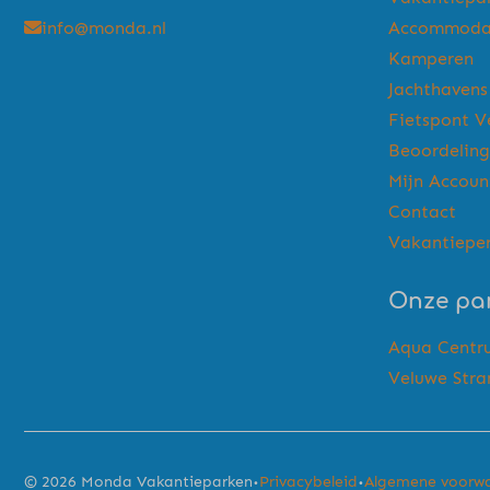
info@monda.nl
Accommoda
Kamperen
Jachthavens
Fietspont V
Beoordelin
Mijn Accoun
Contact
Vakantiepe
Onze pa
Aqua Centr
Veluwe Str
·
·
© 2026 Monda Vakantieparken
Privacybeleid
Algemene voorw