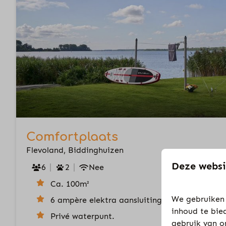
Comfortplaats
Flevoland, Biddinghuizen
Deze websi
6
2
Nee
Ca. 100m²
We gebruiken 
6 ampère elektra aansluiting
inhoud te bie
Privé waterpunt.
gebruik van o