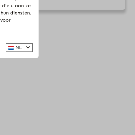
 die u aan ze
 hun diensten.
 voor
NL