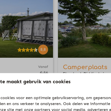
8,8
Camperplaats
Vanaf
€ 56
Flevoland, Biddinghuizen
€ 44
te maakt gebruik van cookies
6
2
Nee
1 nacht
6 ampère stroomaa
2 personen
cookies voor een optimale gebruikservaring, om geperson
Ruime plekken
den en ons verkeer te analyseren. Ook delen we informatie
Chemisch toilet
nze site met onze partners voor social media, adverteren 