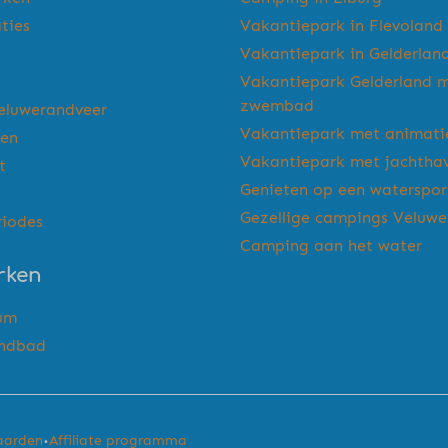
ties
Vakantiepark in Flevoland
Vakantiepark in Gelderlan
Vakantiepark Gelderland 
zwembad
eluwerandveer
Vakantiepark met animati
gen
Vakantiepark met jachtha
t
Genieten op een waterspo
Gezellige campings Veluw
riodes
Camping aan het water
rken
um
andbad
·
aarden
Affiliate programma