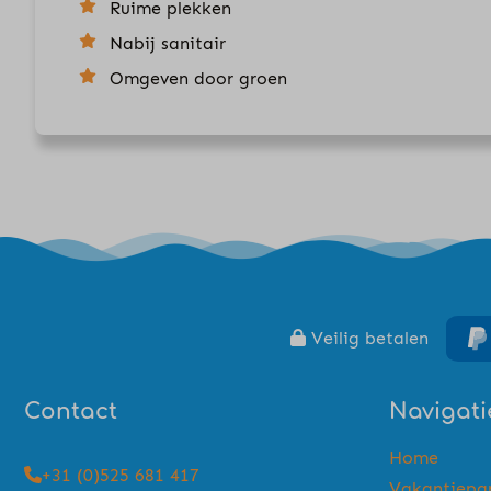
Ruime plekken
Nabij sanitair
Omgeven door groen
Veilig betalen
Contact
Navigati
Home
+31 (0)525 681 417
Vakantiepa