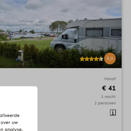
8,9
Vanaf
€ 41
1 nacht
2 personen
nsluiting
aliseerde
 over uw
en analyse.