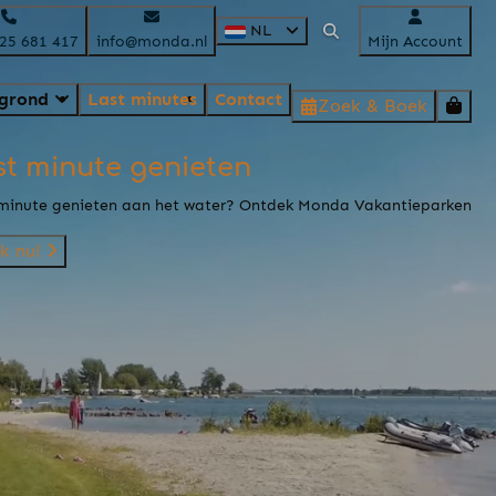
NL
525 681 417
info@monda.nl
Mijn Account
egrond
Last minutes
Contact
Zoek & Boek
st minute genieten
minute genieten aan het water? Ontdek Monda Vakantieparken
k nu!