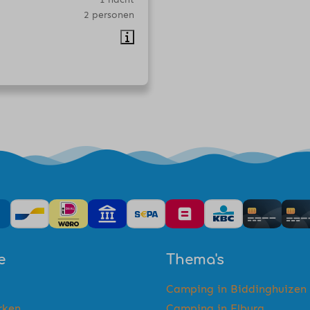
2 personen
e
Thema's
Camping in Biddinghuizen
rken
Camping in Elburg