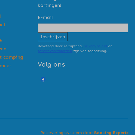
kortingen!
d
E-mail
met
Inschrijven
e
Beveiligd door reCaptcha,
privacybeleid
en
ven
servicevoorwaarden
zijn van toepassing.
rt camping
Volg ons
emeer
Reserveringssysteem door
Booking Experts