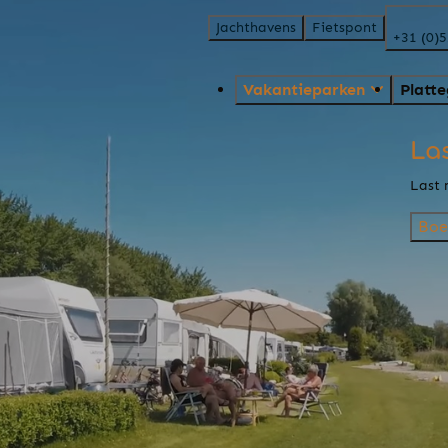
Jachthavens
Fietspont
+31 (0)
Vakantieparken
Platt
La
Last 
Boe