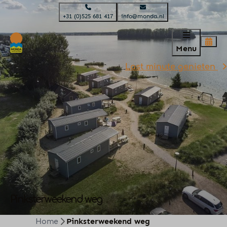
+31 (0)525 681 417
info@monda.nl
Menu
Last minute genieten
Pinksterweekend weg
Home
Pinksterweekend weg