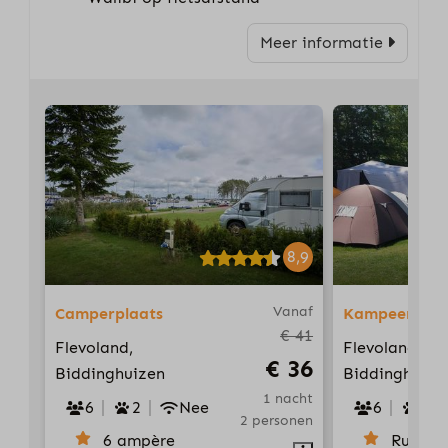
Meer informatie
8,9
Vanaf
Camperplaats
Kampeerplaa
€ 41
Flevoland,
Flevoland,
€ 36
Biddinghuizen
Biddinghuize
1 nacht
6
2
Nee
6
2
2 personen
6 ampère
Ruime 