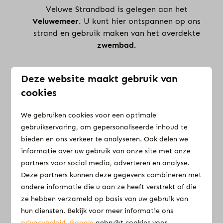
Veluwe Strandbad is gelegen aan het
Veluwemeer
. U kunt hier ontspannen op ons
strand en gebruik maken van het overdekte
zwembad.
Deze website maakt gebruik van
cookies
We gebruiken cookies voor een optimale
Aqua Centrum Bremerbergse Hoek
gebruikservaring, om gepersonaliseerde inhoud te
bieden en ons verkeer te analyseren. Ook delen we
Bij Aqua Centrum Bremerbergse Hoek geniet u
informatie over uw gebruik van onze site met onze
van een prachtig uitzicht over het
Veluwemeer
partners voor social media, adverteren en analyse.
& heeft u beschikking tot een veilige
Deze partners kunnen deze gegevens combineren met
jachthaven
.
andere informatie die u aan ze heeft verstrekt of die
ze hebben verzameld op basis van uw gebruik van
hun diensten. Bekijk voor meer informatie ons
privacybeleid
.
Google
gebruikt cookies voor