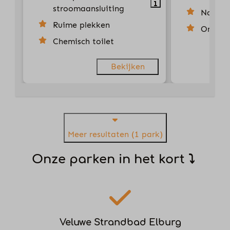
stroomaansluiting
Nabij s
Ruime plekken
Omgeve
Chemisch toilet
Bekijken
Meer resultaten (1 park)
Onze parken in het kort ⤵
Veluwe Strandbad Elburg