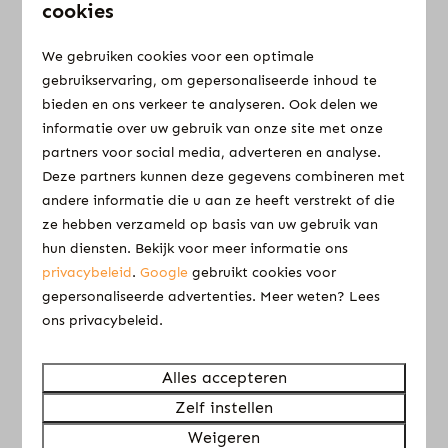
cookies
We gebruiken cookies voor een optimale
8,7
gebruikservaring, om gepersonaliseerde inhoud te
bieden en ons verkeer te analyseren. Ook delen we
Comfortplaats 6
Vanaf
informatie over uw gebruik van onze site met onze
ampère elektra
€ 50
partners voor social media, adverteren en analyse.
€ 40
Deze partners kunnen deze gegevens combineren met
Gelderland, Elburg
andere informatie die u aan ze heeft verstrekt of die
6
Nee
Ja
1 nacht
ze hebben verzameld op basis van uw gebruik van
2 personen
Ca. 80/100m2
hun diensten. Bekijk voor meer informatie ons
privacybeleid
.
Google
gebruikt cookies voor
6 ampère elektra
gepersonaliseerde advertenties. Meer weten? Lees
eigen water en afvoer
ons privacybeleid.
auto op de plek
gelegen op veld
Alles accepteren
Zelf instellen
Weigeren