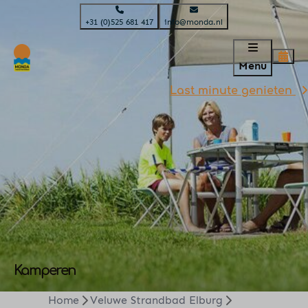
+31 (0)525 681 417
info@monda.nl
Menu
Last minute genieten
Kamperen
Home
Veluwe Strandbad Elburg