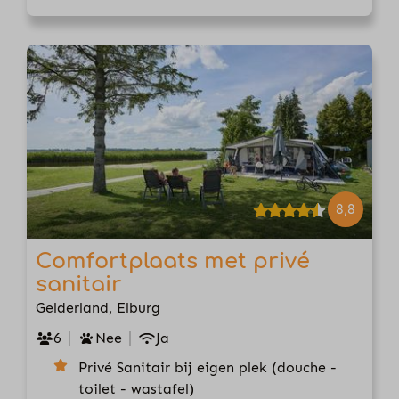
8,8
Comfortplaats met privé
sanitair
Gelderland, Elburg
6
Nee
Ja
Privé Sanitair bij eigen plek (douche -
toilet - wastafel)